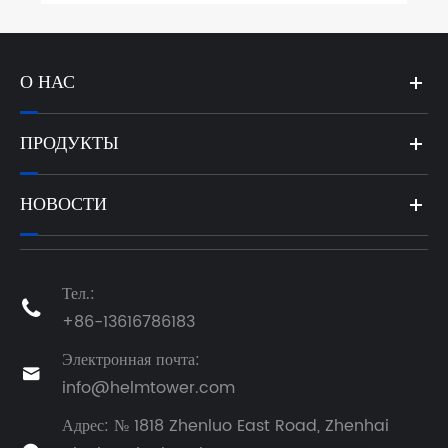
О НАС
ПРОДУКТЫ
НОВОСТИ
Тел.:

+86-13616786183
Электронная почта:

info@helmtower.com
Адрес: № 1818 Zhenluo East Road, Zhenhai