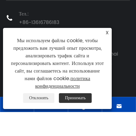
Тел.:

+86-13616786183
X
Электронная почта:

Мы используем файлы cookie, чтобы
info@helmtower.com
предложить вам лучший опыт просмотра,
Адрес: № 1818 Zhenluo East Road, Zhenhai
анализировать трафик сайта и
District, Ningbo City, провинция Чжэцзян,

персонализировать контент. Используя этот
Китай
сайт, вы соглашаетесь на использование
нами файлов cookie.
политика
конфиденциальности
Отклонять
Принимать




Copyright © 2024 Ningbo Helm Tower Hydraulic
Co., Ltd. Все права защищены.
Links
|
Sitemap
|
RSS
|
XML
|
политика